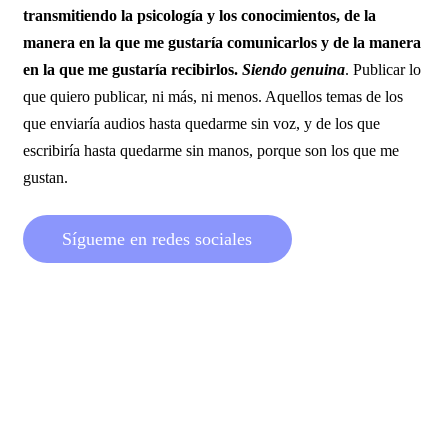
transmitiendo la psicología y los conocimientos, de la
manera en la que me gustaría comunicarlos y de la manera
en la que me gustaría recibirlos.
Siendo genuina
. Publicar lo
que quiero publicar, ni más, ni menos. Aquellos temas de los
que enviaría audios hasta quedarme sin voz, y de los que
escribiría hasta quedarme sin manos, porque son los que me
gustan.
S
í
g
u
e
m
e
e
n
r
e
d
e
s
s
o
c
i
a
l
e
s