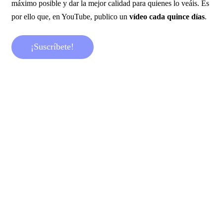
máximo posible y dar la mejor calidad para quienes lo veáis. Es
por ello que, en YouTube, publico un
vídeo cada quince días
.
¡
S
u
s
c
r
í
b
e
t
e
!