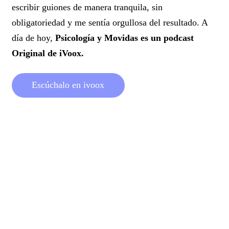
escribir guiones de manera tranquila, sin
obligatoriedad y me sentía orgullosa del resultado. A
día de hoy,
Psicología y Movidas es un podcast
Original de iVoox.
E
s
c
ú
c
h
a
l
o
e
n
i
v
o
o
x