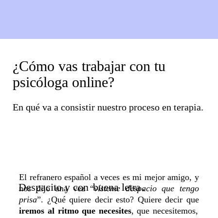
¿Cómo vas trabajar con tu
psicóloga online?
En qué va a consistir nuestro proceso en terapia.
El refranero español a veces es mi mejor amigo, y
Despacito y con
buena letra
.
nos dijo una vez “
vísteme despacio que tengo
prisa
”.
¿Qué quiere decir esto? Quiere decir que
iremos al ritmo que necesites
, que necesitemos,