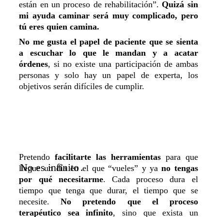
están en un proceso de rehabilitación
”.
Quizá sin
mi ayuda caminar será muy complicado, pero
tú eres quien camina.
No me gusta el papel de paciente que se sienta
a escuchar lo que le mandan y a acatar
órdenes
, si no existe una participación de ambas
personas y solo hay un papel de experta, los
objetivos serán difíciles de cumplir.
Pretendo
facilitarte las herramientas
para que
No es infinito
.
llegue un día en el que “vueles” y ya
no tengas
por qué necesitarme
. Cada proceso dura el
tiempo que tenga que durar, el tiempo que se
necesite.
No pretendo que el proceso
terapéutico sea infinito
, sino que exista un