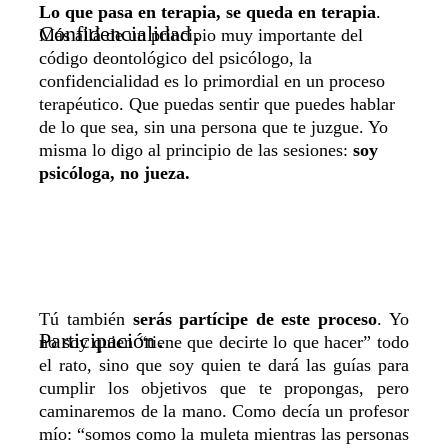
Lo que pasa en terapia, se queda en terapia
.
Confidencialidad
.
Más allá de un principio muy importante del
código deontológico del psicólogo, la
confidencialidad es lo primordial en un proceso
terapéutico. Que puedas sentir que puedes hablar
de lo que sea, sin una persona que te juzgue. Yo
misma lo digo al principio de las sesiones:
soy
psicóloga, no jueza.
Tú también
serás partícipe de este proceso
. Yo
Participación
.
no soy quien “tiene que decirte lo que hacer” todo
el rato, sino que soy quien te dará las guías para
cumplir los objetivos que te propongas, pero
caminaremos de la mano. Como decía un profesor
mío: “
somos como la muleta mientras las personas