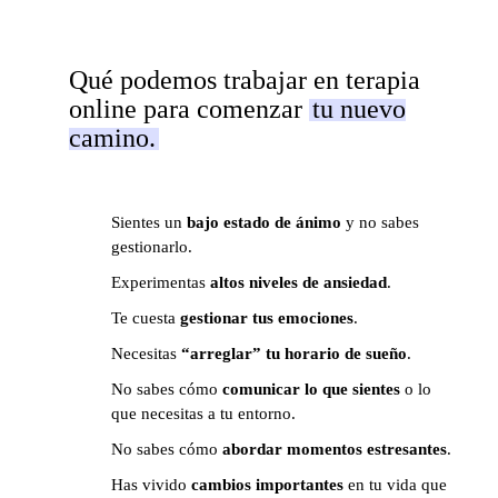
Qué podemos trabajar en terapia
online para comenzar
tu nuevo
camino.
Sientes un
bajo
estado de ánimo
y no sabes
Te enviaré el cupón de descuento
gestionarlo.
caminar juntas
formulario de contacto
, siempre
Experimentas
altos niveles de ansiedad
.
y cuando tenga la AGENDA ABIERTA.
Te cuesta
gestionar tus emociones
.
Necesitas
“arreglar” tu horario de sueño
.
No sabes cómo
comunicar lo que sientes
o lo
que necesitas a tu entorno.
No sabes cómo
abordar momentos estresantes
.
Has vivido
cambios importantes
en tu vida que